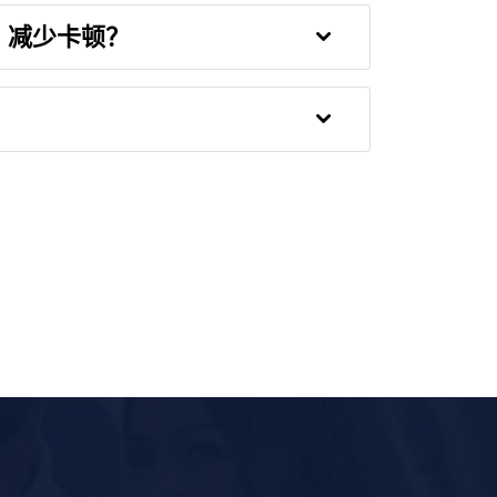
，减少卡顿？
？