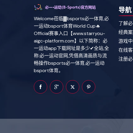
导航
Welcome莅临▓bsports必一体育,必
了解必
一运动bsport体育World Cup🔥
经典案
Official赛事入口【www.starryou-
aigc-platform.com】以下简称：必
游戏中
一运动app下载网址是多少✔全站,全
在线客
称:必一运动官网,凭借高清画质与流
注册必
畅操作bsports必一体育,必一运动
bsport体育。