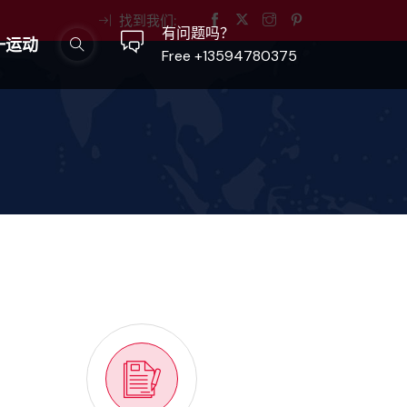
找到我们:
有问题吗？
一运动
Free +13594780375